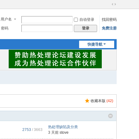
切
换
用户名
自动登录
找回密码
到
宽
密码
免费注册
登录
版
快捷导航
收藏本版
(
42
)
热处理缺陷及分类
2753
/ 3663
3 天前
stove