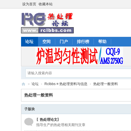
设为首页
收藏本站
论坛
空间
门户
排行榜
帮助
»
论坛
›
Rclbbs ≡ 热处理资料与信息
›
热处理一般资料
热
热处理一般资料
处
理
子版块
论
〖热处理论文〗
指导生产的热处理相关期刊文章
坛