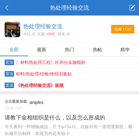
热处理经验交流
热处理经验交流
收藏
+116
今日:
0
主题:
4986
排名:
4
全部
最新
热门
热帖
精华
〖材料热处理工程〗区评分实施细则
置顶
材料/热处理/经验/绝招召集贴
置顶
《热处理经验交流》版规
置顶
点击重新加载
aniplex
2026-7-27
请教下金相组织是什么，以及怎么形成的
今天看到一件销轴成品，尺寸φ13x31。在纵向有一道明显裂纹，横
向抛开后制样，发现另外还有较小 ...