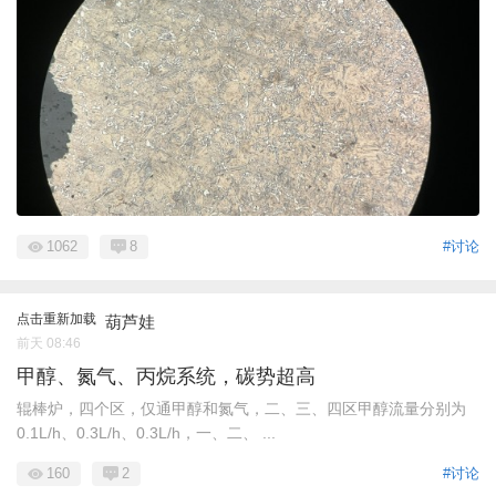
1062
8
#讨论
点击重新加载
葫芦娃
前天 08:46
甲醇、氮气、丙烷系统，碳势超高
辊棒炉，四个区，仅通甲醇和氮气，二、三、四区甲醇流量分别为
0.1L/h、0.3L/h、0.3L/h，一、二、 ...
160
2
#讨论