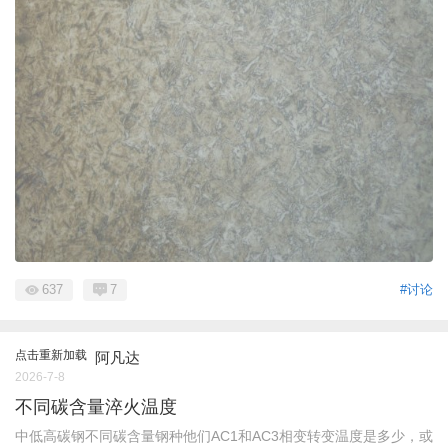
637
7
#讨论
点击重新加载
阿凡达
2026-7-8
不同碳含量淬火温度
中低高碳钢不同碳含量钢种他们AC1和AC3相变转变温度是多少，或