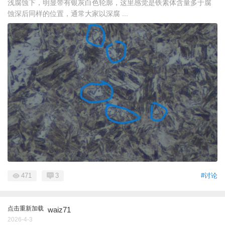
浅腐蚀下，明显带有银灰白色轮廓，这里感觉是铁素体含量多于腐
蚀深后同样的位置，通常大家以深腐 ...
471
3
#讨论
点击重新加载
waiz71
2026-4-3