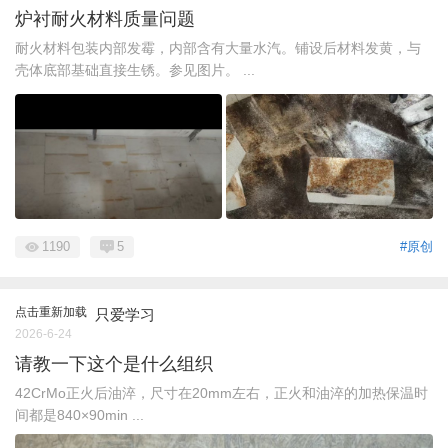
炉衬耐火材料质量问题
耐火材料包装内部发霉，内部含有大量水汽。铺设后材料发黄，与
壳体底部基础直接生锈。参见图片。 ...
1190
5
#原创
点击重新加载
只爱学习
2026-6-24
请教一下这个是什么组织
42CrMo正火后油淬，尺寸在20mm左右，正火和油淬的加热保温时
间都是840×90min ...