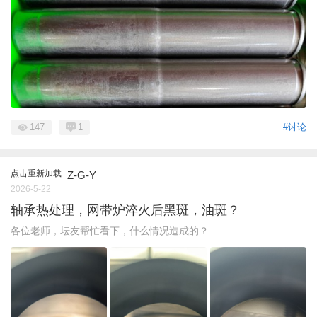
147
1
#讨论
点击重新加载
Z-G-Y
2026-5-22
轴承热处理，网带炉淬火后黑斑，油斑？
各位老师，坛友帮忙看下，什么情况造成的？ ...