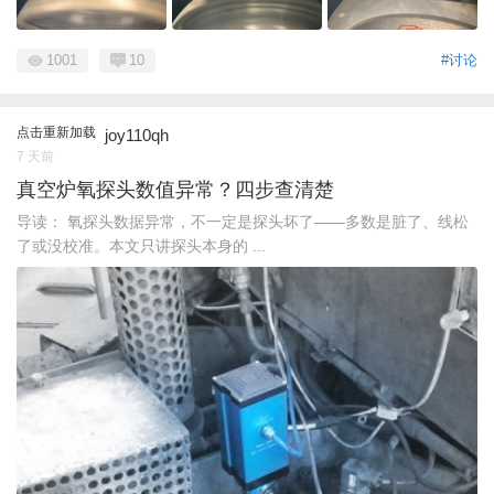
1001
10
#讨论
点击重新加载
joy110qh
7 天前
真空炉氧探头数值异常？四步查清楚
导读： 氧探头数据异常，不一定是探头坏了——多数是脏了、线松
了或没校准。本文只讲探头本身的 ...