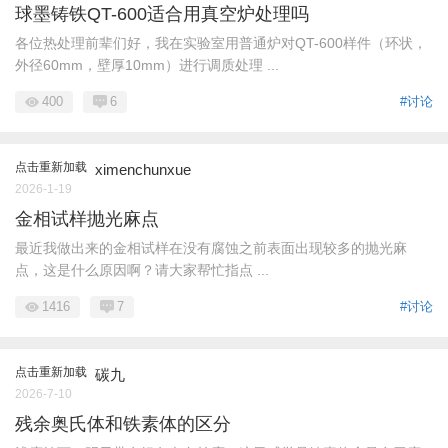
球墨铸铁QT-600适合用真空炉处理吗
各位热处理前辈们好，我在实验室用普通炉对QT-600样件（环状，
外径60mm，壁厚10mm）进行调质处理 ...
400
6
#讨论
点击重新加载
ximenchunxue
2026-1-19
金相试样抛光麻点
最近我做出来的金相试样在没有腐蚀之前表面出现较多的抛光麻
点，这是什么原因啊？请大家帮忙指点 ...
1416
7
#讨论
点击重新加载
碳九
2026-7-10
残余奥氏体和铁素体的区分