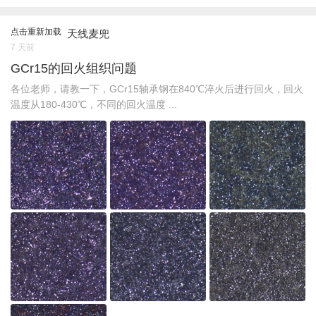
点击重新加载
天线麦兜
7 天前
GCr15的回火组织问题
各位老师，请教一下，GCr15轴承钢在840℃淬火后进行回火，回火
温度从180-430℃，不同的回火温度 ...