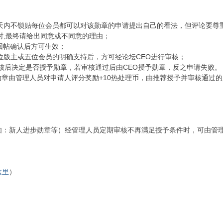
天内不锁贴每位会员都可以对该勋章的申请提出自己的看法，但评论要尊
时,最终请给出同意或不同意的理由；
回帖确认后方可生效；
位版主或五位会员的明确支持后，方可经论坛CEO进行审核；
审核后决定是否授予勋章，若审核通过后由CEO授予勋章，反之申请失败。
勋章由管理人员对申请人评分奖励+10热处理币，由推荐授予并审核通过
：新人进步勋章等）经管理人员定期审核不再满足授予条件时，可由管理
这里
）