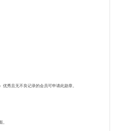
。
）优秀且无不良记录的会员可申请此勋章。
面。