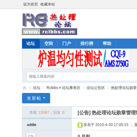
设为首页
收藏本站
论坛
空间
门户
排行榜
帮助
»
论坛
›
Rclbbs ≡ 论坛事务区
›
论坛公告区
›
热处理论坛勋章管理
热
发新帖
处
[公告]
热处理论坛勋章管理制度 
查看:
15387
|
回复:
0
理
论
addle
发表于 2010-4-30 17:00:15
|
坛
0 总则