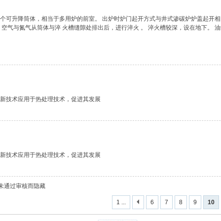
个可升降筒体，相当于多用炉的前室。 出炉时炉门起开方式与井式渗碳炉炉盖起开相同
空气与氮气从筒体与淬 火槽缝隙处排出后，进行淬火 。 淬火槽较深，设在地下。 油缸
新技术应用于热处理技术，促进其发展
新技术应用于热处理技术，促进其发展
或未通过审核而隐藏
1 ...
6
7
8
9
10