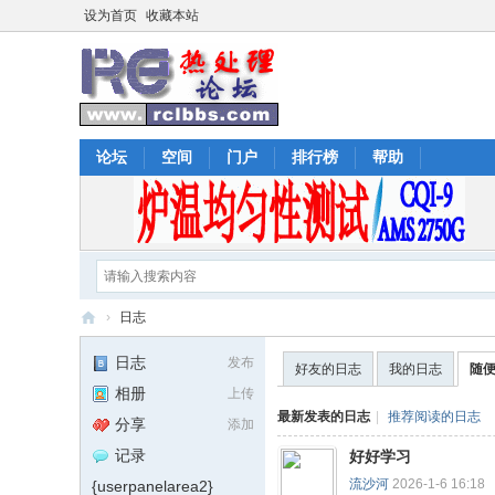
设为首页
收藏本站
论坛
空间
门户
排行榜
帮助
›
日志
热
日志
发布
好友的日志
我的日志
随
处
相册
上传
理
最新发表的日志
|
推荐阅读的日志
分享
添加
论
记录
好好学习
坛
流沙河
2026-1-6 16:18
{userpanelarea2}