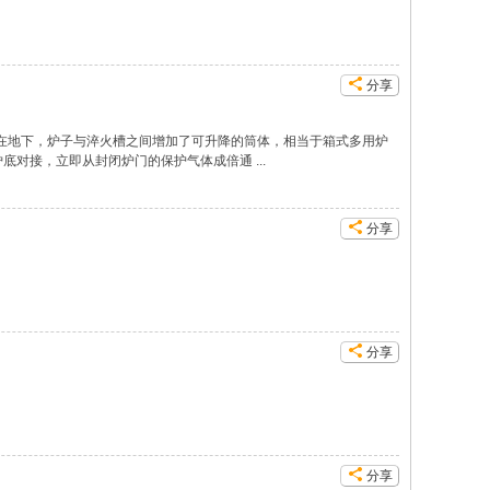
分享
设在地下，炉子与淬火槽之间增加了可升降的筒体，相当于箱式多用炉
对接，立即从封闭炉门的保护气体成倍通 ...
分享
分享
分享