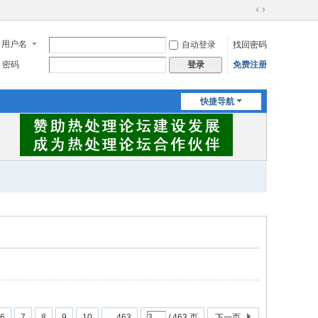
切
换
用户名
自动登录
找回密码
到
宽
密码
免费注册
登录
版
快捷导航
6
7
8
9
10
... 463
/ 463 页
下一页