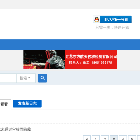
只需一步，快速开始
搜索
搜
索
发表新日志
便看看
置或未通过审核而隐藏
1
2
3
4
5