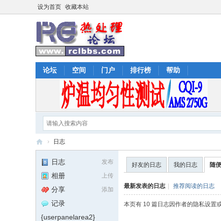
设为首页
收藏本站
论坛
空间
门户
排行榜
帮助
›
日志
热
日志
发布
好友的日志
我的日志
随
处
相册
上传
理
最新发表的日志
|
推荐阅读的日志
分享
添加
论
记录
本页有 10 篇日志因作者的隐私设
坛
{userpanelarea2}