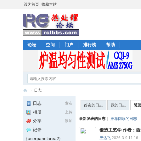
设为首页
收藏本站
论坛
空间
门户
排行榜
帮助
›
日志
热
日志
发布
好友的日志
我的日志
随
处
相册
上传
理
最新发表的日志
|
推荐阅读的日志
分享
添加
论
记录
锻造工艺学 作者：
坛
应达飞
2026-3-9 11:16
{userpanelarea2}