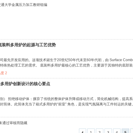
交通大学金属压力加工教研组编
答：底装料多用炉的起源与工艺优势
最先开发应用的。这项技术诞生于20世纪50年代末至60年代初，由 Surface Com
特殊热处理工艺的需求。 底装料多用炉最核心的工艺优势，主要源于其独特的底部装料和
热度
2
料多用炉创新设计的核心要点
别） 拒绝移动炉体：摒弃了传统的整体炉体升降或移动方式，简化机械结构，提高系统
筒体。此筒体充当了箱式多用炉的“前室” 角色，是实现气氛隔离与工件转运的关键。 炉
或未通过审核而隐藏
1
2
3
4
5