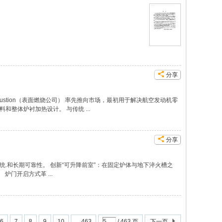
分享
bustion（表面燃烧公司） 率先推向市场，最初用于解决航空发动机零
整体炉衬加热设计。 与传统 ...
分享
.和长期可靠性。 创新“可升降前室”：在固定炉体与地下淬火槽之
门开启方式革 ...
6
7
8
9
10
... 463
/ 463 页
下一页