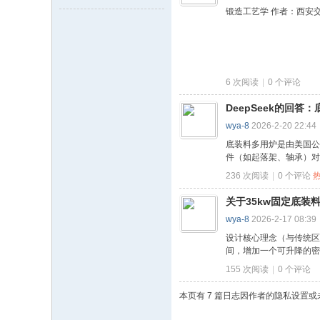
锻造工艺学 作者：西安
6 次阅读
|
0
个评论
DeepSeek的回
wya-8
2026-2-20 22:44
底装料多用炉是由美国公司
件（如起落架、轴承）对
236 次阅读
|
0
个评论
关于35kw固定底装
wya-8
2026-2-17 08:39
设计核心理念（与传统区
间，增加一个可升降的密封
155 次阅读
|
0
个评论
本页有 7 篇日志因作者的隐私设置