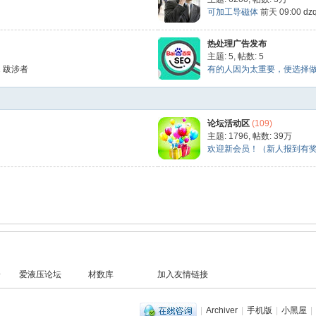
可加工导磁体
前天 09:00
dz
热处理广告发布
主题: 5
,
帖数: 5
1
跋涉者
有的人因为太重要，便选择做朋友
论坛活动区
(109)
主题: 1796
,
帖数:
39万
欢迎新会员！（新人报到有奖） 
一
爱液压论坛
材数库
加入友情链接
|
Archiver
|
手机版
|
小黑屋
|