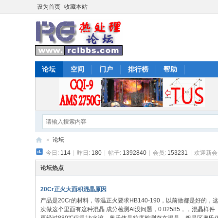
设为首页
收藏本站
论坛
空间
门户
排行榜
帮助
»
论坛
今日:
114
|
昨日:
180
|
帖子:
1392840
|
会员:
153231
|
欢迎新会
热
处
论坛热点
理
20Cr正火大面积混晶原因
论
产品是20Cr的材料，等温正火要求HB140-190，以前做都是好的，
次做这个里面有这种混晶 成分检测Al没问题，0.02585，，混晶样件
坛