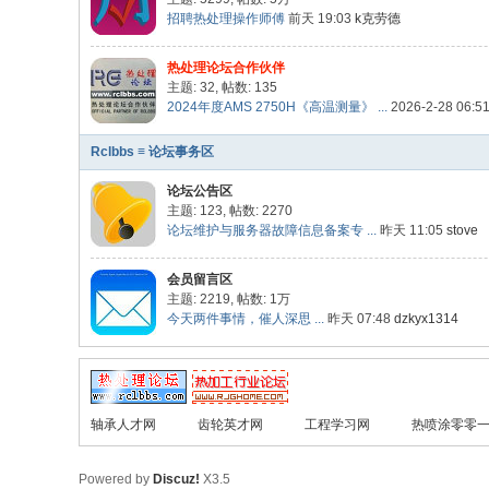
招聘热处理操作师傅
前天 19:03
k克劳德
热处理论坛合作伙伴
主题: 32
,
帖数: 135
2024年度AMS 2750H《高温测量》 ...
2026-2-28 06:5
Rclbbs ≡ 论坛事务区
论坛公告区
主题: 123
,
帖数: 2270
论坛维护与服务器故障信息备案专 ...
昨天 11:05
stove
会员留言区
主题: 2219
,
帖数:
1万
今天两件事情，催人深思 ...
昨天 07:48
dzkyx1314
轴承人才网
齿轮英才网
工程学习网
热喷涂零零
Powered by
Discuz!
X3.5