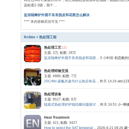
再经过880℃保温1h水淬，奥氏体晶粒度检测存在混晶，粗晶区奥氏
晶粒度2-3级，我个 ...
盐浴辊棒炉外观不良有脱皮和花斑怎么解决
**** 本内容购买后可见 ****
Rclbbs ≡ 热处理工程
热处理工艺
(2)
主题:
3万
,
帖数:
28万
盐浴辊棒炉外观不良有脱皮和花斑 ...
5 小时前
初恋般的
热处理经验交流
主题: 4986
,
帖数:
7万
20CrMo 碳氮共渗为什么热后有花 ...
昨天 14:24
abc12
热处理设备
主题: 9527
,
帖数:
8万
辊底式热处理炉炉辊结瘤问题探讨 ...
昨天 16:51
小~啊
Heat Treatment
主题: 421
,
帖数: 3427
How to select the SAT temperat ...
2026-4-21 09:26
勰