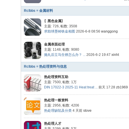
Rclbbs ≡ 金属材料
〖黑色金属〗
主题: 726
,
帖数: 3508
求助球墨铸铁金相图
2026-6-8 08:56
wanggong
金属表面处理
主题: 1148
,
帖数: 9080
抛丸后立马生锈怎么办？ ...
2026-6-2 19:47
xinht
Rclbbs ≡ 热处理资料与信息
热处理资料互助
主题: 7500
,
帖数:
1万
DIN 17022-3 2025-11 Heat treat ...
前天 17:28
zb1969
热处理一般资料
主题: 2956
,
帖数: 4206
热处理缺陷及分类
4 天前
stove
热处理人才
主题: 5299
,
帖数:
5万