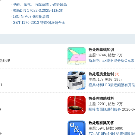
体
·
甲醇、氮气、丙烷系统，碳势超高
·
求助DIN 17022-3:2025-11标准
·
18CrNiMo7-6齿轮渗碳
·
GB∕T 1176-2013 铸造铜及铜合金
热处理基础知识
主题: 8746
,
帖数:
7万
热处理
斯派克max能不能分析C元素，会
热处理质量控制
(3)
主题:
1万
,
帖数:
19万
31
模具材料H13最近频繁有开裂现象
热处理辅助材料
主题: 2201
,
帖数:
2万
傻
螺栓表面脱磷剂服务
2026-6
热处理有奖问答
主题: 594
,
帖数: 6890
士
ZCuAl10Fe4Ni4 铝青铜显微组