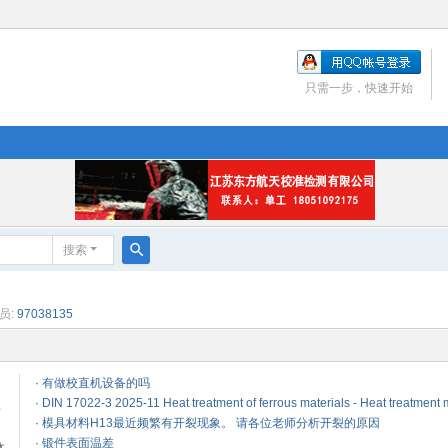
只需一步，快速开始
搜索
搜
索
员:
97038135
·
有做校直机设备的吗
·
DIN 17022-3 2025-11 Heat treatment of ferrous materials - Heat treatment
这
·
模具材料H13最近频繁有开裂现象。 请各位老师分析开裂的原因
·
锻件表面温差