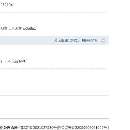
q952104
 ...
4 天前
wolaila1
分区版主:
刘武乐
,
tdragonfu
...
4 天前
NPC
热处理论坛
(
苏ICP备2021037530号|苏公网安备32059002001695号
)