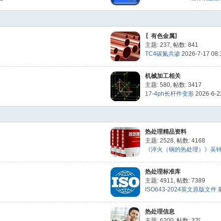
〖有色金属〗
主题: 237
,
帖数: 841
TC4碳氮共渗
2026-7-17 08
机械加工相关
主题: 580
,
帖数: 3417
17-4ph长杆件变形
2026-6-2
热处理精品资料
主题: 2528
,
帖数: 4168
《淬火（钢的热处理）》吴钟珌.1
热处理标准库
主题: 4911
,
帖数: 7389
ISO643-2024英文原版文件
热处理信息
主题: 6200
,
帖数:
3万