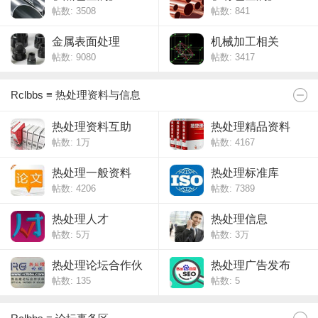
帖数: 3508
帖数: 841
金属表面处理
机械加工相关
帖数: 9080
帖数: 3417
Rclbbs ≡ 热处理资料与信息
热处理资料互助
热处理精品资料
帖数:
1万
帖数: 4167
热处理一般资料
热处理标准库
帖数: 4206
帖数: 7389
热处理人才
热处理信息
帖数:
5万
帖数:
3万
热处理论坛合作伙
热处理广告发布
帖数: 135
帖数: 5
伴