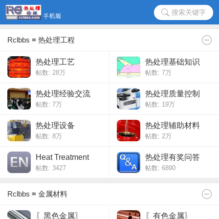
搜索关键字
Rclbbs ≡ 热处理工程
热处理工艺
热处理基础知识
帖数:
28万
帖数:
7万
热处理经验交流
热处理质量控制
帖数:
7万
帖数:
19万
热处理设备
热处理辅助材料
帖数:
8万
帖数:
2万
Heat Treatment
热处理有奖问答
帖数: 3427
帖数: 6890
Rclbbs ≡ 金属材料
〖黑色金属〗
〖有色金属〗