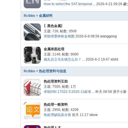
How to select the SAT temperat ...
2026-4-21 09:26
勰
Rclbbs ≡ 金属材料
〖黑色金属〗
主题: 726
,
帖数: 3508
求助球墨铸铁金相图
2026-6-8 08:56
wanggong
金属表面处理
主题: 1148
,
帖数: 9080
抛丸后立马生锈怎么办？ ...
2026-6-2 19:47
xinht
Rclbbs ≡ 热处理资料与信息
热处理资料互助
主题: 7500
,
帖数:
1万
求助DIN 17022-3:2025-11标准 ...
昨天 08:58
浪子小新
热处理一般资料
主题: 2956
,
帖数: 4206
热处理缺陷及分类
前天 11:17
stove
热处理人才