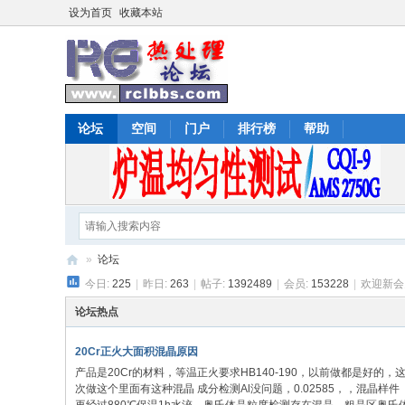
设为首页
收藏本站
论坛
空间
门户
排行榜
帮助
»
论坛
今日:
225
|
昨日:
263
|
帖子:
1392489
|
会员:
153228
|
欢迎新会
热
处
论坛热点
理
20Cr正火大面积混晶原因
论
产品是20Cr的材料，等温正火要求HB140-190，以前做都是好的，
次做这个里面有这种混晶 成分检测Al没问题，0.02585，，混晶样件
坛