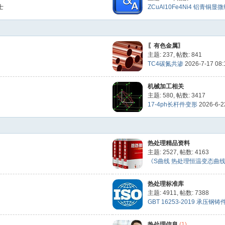
士
ZCuAl10Fe4Ni4 铝青铜显微组
〖有色金属〗
主题: 237
,
帖数: 841
TC4碳氮共渗
2026-7-17 08
机械加工相关
主题: 580
,
帖数: 3417
17-4ph长杆件变形
2026-6-2
热处理精品资料
主题: 2527
,
帖数: 4163
《S曲线 热处理恒温变态曲线》[
热处理标准库
主题: 4911
,
帖数: 7388
GBT 16253-2019 承压钢铸
热处理信息
(1)