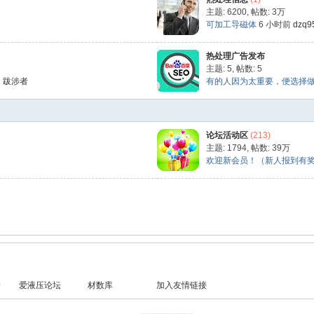
主题: 6200
,
帖数:
3万
可加工导磁体
6 小时前
dzq9
热处理广告发布
主题: 5
,
帖数: 5
1
跋涉者
有的人因为太重要，便选择做朋友
论坛活动区
(213)
主题: 1794
,
帖数:
39万
欢迎新会员！（新人报到有奖） 
一
爱液压论坛
材数库
加入友情链接