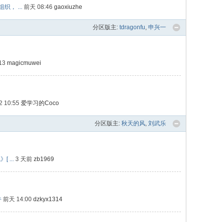
织， ...
前天 08:46
gaoxiuzhe
分区版主:
tdragonfu
,
申兴一
:13
magicmuwei
2 10:55
爱学习的Coco
分区版主:
秋天的风
,
刘武乐
 ...
3 天前
zb1969
件
前天 14:00
dzkyx1314