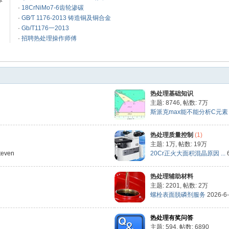
体
·
18CrNiMo7-6齿轮渗碳
·
GB∕T 1176-2013 铸造铜及铜合金
·
Gb/T1176一2013
·
招聘热处理操作师傅
热处理基础知识
主题: 8746
,
帖数:
7万
斯派克max能不能分析C元素，会
热处理质量控制
(1)
主题:
1万
,
帖数:
19万
steven
20Cr正火大面积混晶原因 ...
热处理辅助材料
主题: 2201
,
帖数:
2万
螺栓表面脱磷剂服务
2026-6
热处理有奖问答
主题: 594
,
帖数: 6890