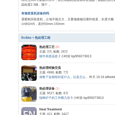
再经过880℃保温1h水淬，奥氏体晶粒度检测存在混晶，粗晶区奥氏
晶粒度2-3级，我个 ...
有做校直机设备的吗
需要购买校直机，占地不能太大，主要做曲轴活塞杆校直，长度大概
1m到2m5，直径50mm-150mm
Rclbbs ≡ 热处理工程
热处理工艺
(8)
主题:
3万
,
帖数:
28万
锻件表面温差
2 小时前
lqy959273813
热处理经验交流
主题: 4986
,
帖数:
7万
请教下金相组织是什么，以及怎么 ...
昨天 18:18
alfred
热处理设备
(1)
主题: 9527
,
帖数:
8万
辊棒炉干的工件晒几张
5 小时前
lqy959273813
Heat Treatment
主题: 421
,
帖数: 3427