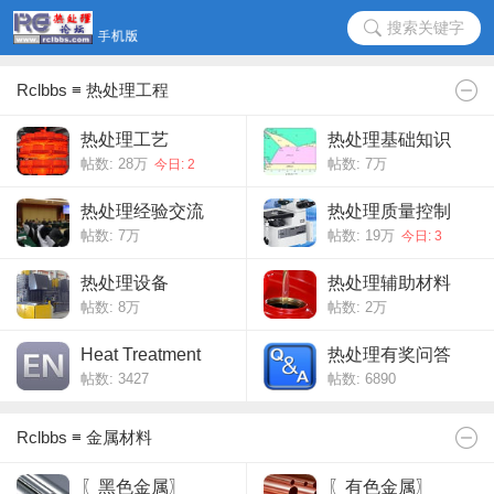
搜索关键字
Rclbbs ≡ 热处理工程
热处理工艺
热处理基础知识
帖数:
28万
帖数:
7万
今日: 2
热处理经验交流
热处理质量控制
帖数:
7万
帖数:
19万
今日: 3
热处理设备
热处理辅助材料
帖数:
8万
帖数:
2万
Heat Treatment
热处理有奖问答
帖数: 3427
帖数: 6890
Rclbbs ≡ 金属材料
〖黑色金属〗
〖有色金属〗