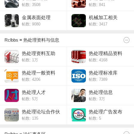
帖数: 3508
帖数: 841
金属表面处理
机械加工相关
帖数: 9080
帖数: 3417
Rclbbs ≡ 热处理资料与信息
热处理资料互助
热处理精品资料
帖数:
1万
帖数: 4168
热处理一般资料
热处理标准库
帖数: 4206
帖数: 7389
热处理人才
热处理信息
帖数:
5万
帖数:
3万
热处理论坛合作伙
热处理广告发布
帖数: 135
帖数: 5
伴