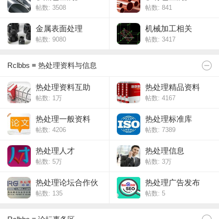
帖数: 3508
帖数: 841
金属表面处理
机械加工相关
帖数: 9080
帖数: 3417
Rclbbs ≡ 热处理资料与信息
热处理资料互助
热处理精品资料
帖数:
1万
帖数: 4167
热处理一般资料
热处理标准库
帖数: 4206
帖数: 7389
热处理人才
热处理信息
帖数:
5万
帖数:
3万
热处理论坛合作伙
热处理广告发布
帖数: 135
帖数: 5
伴