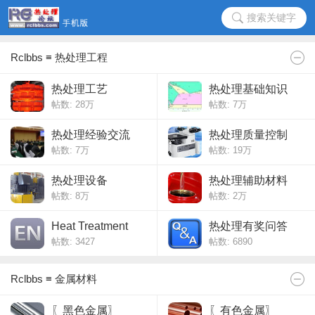
搜索关键字
Rclbbs ≡ 热处理工程
热处理工艺
热处理基础知识
帖数:
28万
帖数:
7万
热处理经验交流
热处理质量控制
帖数:
7万
帖数:
19万
热处理设备
热处理辅助材料
帖数:
8万
帖数:
2万
Heat Treatment
热处理有奖问答
帖数: 3427
帖数: 6890
Rclbbs ≡ 金属材料
〖黑色金属〗
〖有色金属〗