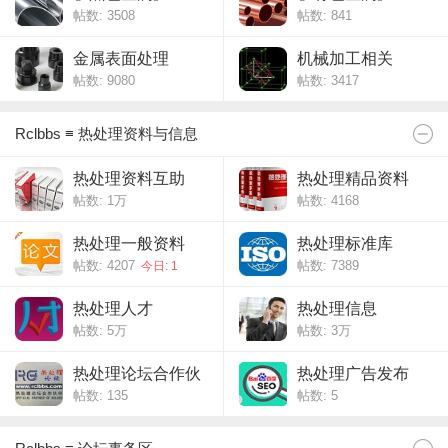
帖数: 3508
帖数: 841
金属表面处理
机械加工相关
帖数: 9080
帖数: 3417
Rclbbs ≡ 热处理资料与信息
热处理资料互助
热处理精品资料
帖数:
1万
帖数: 4168
热处理一般资料
热处理标准库
帖数: 4207
帖数: 7389
今日: 1
热处理人才
热处理信息
帖数:
5万
帖数:
3万
热处理论坛合作伙
热处理广告发布
帖数: 135
帖数: 5
伴