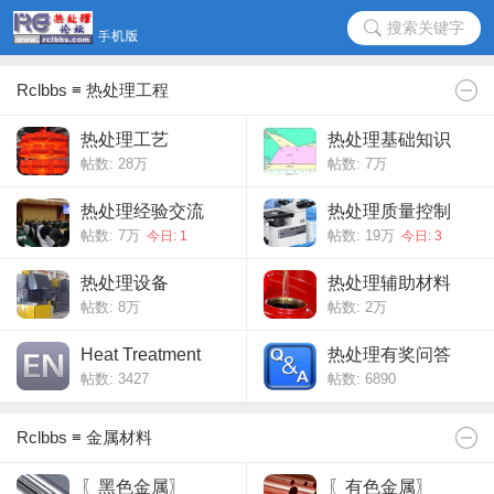
搜索关键字
Rclbbs ≡ 热处理工程
热处理工艺
热处理基础知识
帖数:
28万
帖数:
7万
热处理经验交流
热处理质量控制
帖数:
7万
帖数:
19万
今日: 1
今日: 3
热处理设备
热处理辅助材料
帖数:
8万
帖数:
2万
Heat Treatment
热处理有奖问答
帖数: 3427
帖数: 6890
Rclbbs ≡ 金属材料
〖黑色金属〗
〖有色金属〗