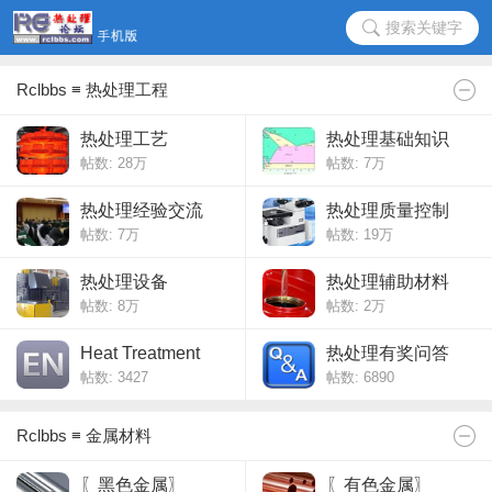
搜索关键字
Rclbbs ≡ 热处理工程
热处理工艺
热处理基础知识
帖数:
28万
帖数:
7万
热处理经验交流
热处理质量控制
帖数:
7万
帖数:
19万
热处理设备
热处理辅助材料
帖数:
8万
帖数:
2万
Heat Treatment
热处理有奖问答
帖数: 3427
帖数: 6890
Rclbbs ≡ 金属材料
〖黑色金属〗
〖有色金属〗