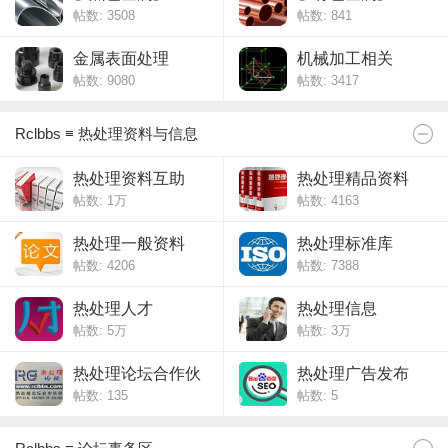
帖数: 3508
帖数: 841
金属表面处理
机械加工相关
帖数: 9080
帖数: 3417
Rclbbs ≡ 热处理资料与信息
热处理资料互助
热处理精品资料
帖数:
1万
帖数: 4163
热处理一般资料
热处理标准库
帖数: 4206
帖数: 7388
热处理人才
热处理信息
帖数:
5万
帖数:
3万
热处理论坛合作伙
热处理广告发布
帖数: 135
帖数: 5
伴