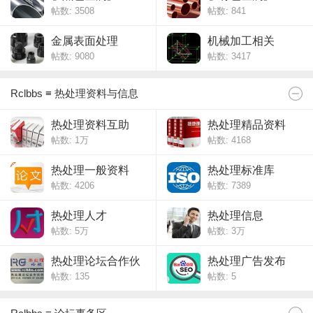
帖数: 3508
帖数: 841
金属表面处理
机械加工相关
帖数: 9080
帖数: 3417
Rclbbs ≡ 热处理资料与信息
热处理资料互助
热处理精品资料
帖数:
1万
帖数: 4168
热处理一般资料
热处理标准库
帖数: 4206
帖数: 7389
热处理人才
热处理信息
帖数:
5万
帖数:
3万
热处理论坛合作伙
热处理广告发布
帖数: 135
帖数: 5
伴