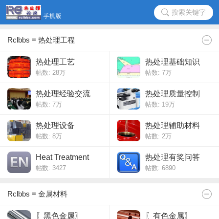
搜索关键字
Rclbbs ≡ 热处理工程
热处理工艺
热处理基础知识
帖数:
28万
帖数:
7万
热处理经验交流
热处理质量控制
帖数:
7万
帖数:
19万
热处理设备
热处理辅助材料
帖数:
8万
帖数:
2万
Heat Treatment
热处理有奖问答
帖数: 3427
帖数: 6890
Rclbbs ≡ 金属材料
〖黑色金属〗
〖有色金属〗