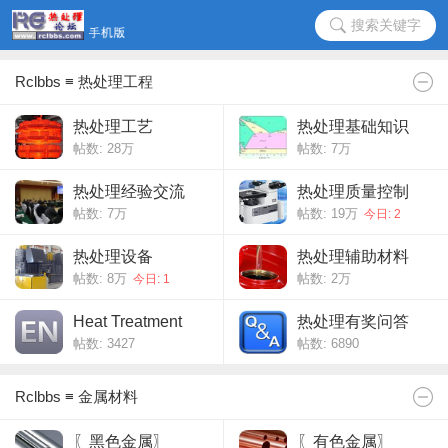
搜索关键字
Rclbbs ≡ 热处理工程
热处理工艺
热处理基础知识
帖数:
28万
帖数:
7万
热处理经验交流
热处理质量控制
帖数:
7万
帖数:
19万
今日: 2
热处理设备
热处理辅助材料
帖数:
8万
帖数:
2万
今日: 1
Heat Treatment
热处理有奖问答
帖数: 3427
帖数: 6890
Rclbbs ≡ 金属材料
〖黑色金属〗
〖有色金属〗