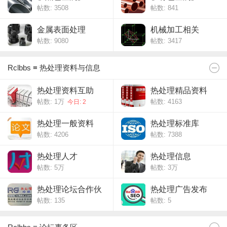
帖数: 3508
帖数: 841
金属表面处理
机械加工相关
帖数: 9080
帖数: 3417
Rclbbs ≡ 热处理资料与信息
热处理资料互助
热处理精品资料
帖数:
1万
帖数: 4163
今日: 2
热处理一般资料
热处理标准库
帖数: 4206
帖数: 7388
热处理人才
热处理信息
帖数:
5万
帖数:
3万
热处理论坛合作伙
热处理广告发布
帖数: 135
帖数: 5
伴