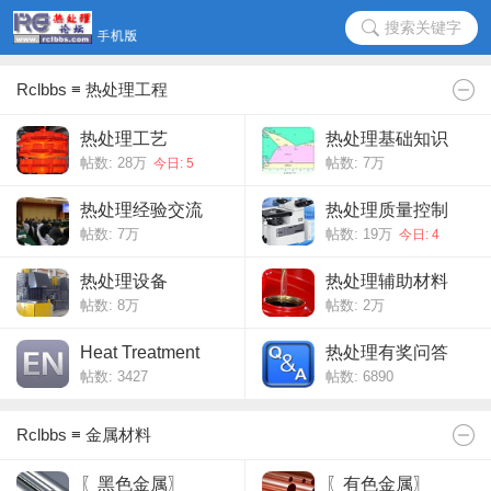
搜索关键字
Rclbbs ≡ 热处理工程
热处理工艺
热处理基础知识
帖数:
28万
帖数:
7万
今日: 5
热处理经验交流
热处理质量控制
帖数:
7万
帖数:
19万
今日: 4
热处理设备
热处理辅助材料
帖数:
8万
帖数:
2万
Heat Treatment
热处理有奖问答
帖数: 3427
帖数: 6890
Rclbbs ≡ 金属材料
〖黑色金属〗
〖有色金属〗