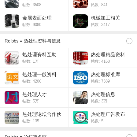
帖数: 3508
帖数: 841
金属表面处理
机械加工相关
帖数: 9080
帖数: 3417
Rclbbs ≡ 热处理资料与信息
热处理资料互助
热处理精品资料
帖数:
1万
帖数: 4168
热处理一般资料
热处理标准库
帖数: 4206
帖数: 7389
热处理人才
热处理信息
帖数:
5万
帖数:
3万
热处理论坛合作伙
热处理广告发布
帖数: 135
帖数: 5
伴