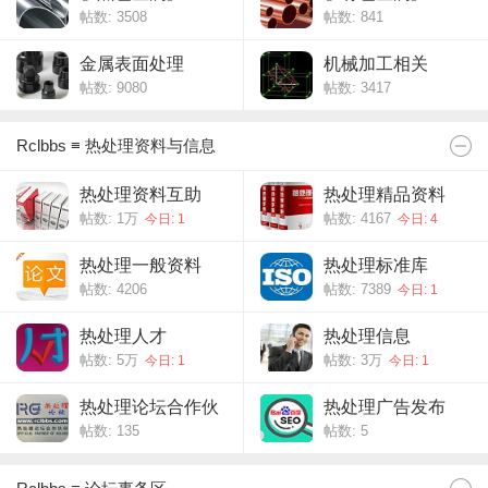
帖数: 3508
帖数: 841
金属表面处理
机械加工相关
帖数: 9080
帖数: 3417
Rclbbs ≡ 热处理资料与信息
热处理资料互助
热处理精品资料
帖数:
1万
帖数: 4167
今日: 1
今日: 4
热处理一般资料
热处理标准库
帖数: 4206
帖数: 7389
今日: 1
热处理人才
热处理信息
帖数:
5万
帖数:
3万
今日: 1
今日: 1
热处理论坛合作伙
热处理广告发布
帖数: 135
帖数: 5
伴